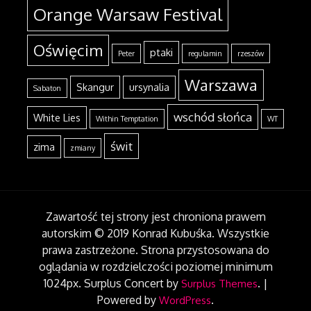
Orange Warsaw Festival
Oświęcim
ptaki
Peter
regulamin
rzeszów
Warszawa
Skangur
ursynalia
Sabaton
wschód słońca
White Lies
Within Temptation
WT
świt
zima
zmiany
Zawartość tej strony jest chroniona prawem
autorskim © 2019 Konrad Kubuśka. Wszystkie
prawa zastrzeżone. Strona przystosowana do
oglądania w rozdzielczości poziomej minimum
1024px.
Surplus Concert by
.
|
Surplus Themes
Powered by
.
WordPress