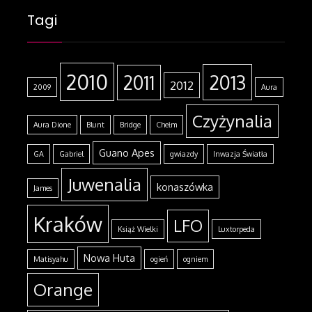
Tagi
2010
2013
2011
2012
2009
Aura
Czyżynalia
Aura Dione
Blunt
Bridge
Chełm
Guano Apes
GA
Gabriel
gwiazdy
Inwazja Światła
Juwenalia
konaszówka
James
Kraków
LFO
Książ Wielki
Luxtorpeda
Nowa Huta
Matisyahu
ogień
ogniem
Orange