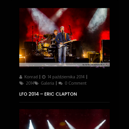
Author
Konrad
Posted
14 października 2014
Categories
on
2014
Galeria
0 Comment
LFO 2014 – ERIC CLAPTON