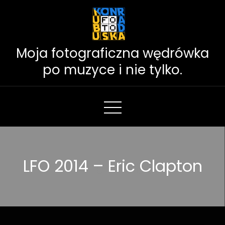
Skip
to
Content
Moja fotograficzna wędrówka
po muzyce i nie tylko.
LFO 2014 – Eric Clapton