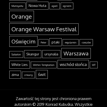
Nowa Huta
Matisyahu
ogień
ogniem
Orange
Orange Warsaw Festival
Oświęcim
ptaki
Peter
regulamin
rzeszów
Warszawa
Skangur
ursynalia
Sabaton
wschód słońca
White Lies
Within Temptation
WT
świt
zima
zmiany
Zawartość tej strony jest chroniona prawem
autorskim © 2019 Konrad Kubuśka. Wszystkie