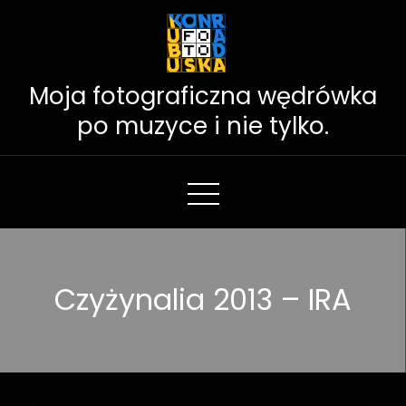
Skip
to
Content
Moja fotograficzna wędrówka
po muzyce i nie tylko.
Czyżynalia 2013 – IRA