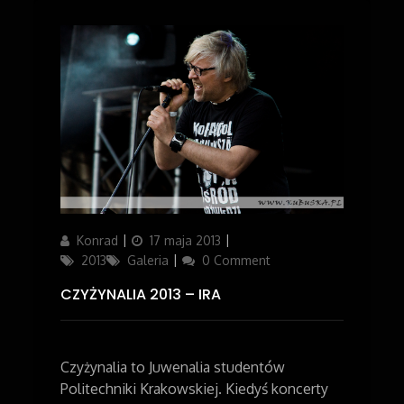
Author
Konrad
Updated
17 maja 2013
Categories
on
2013
Galeria
0 Comment
CZYŻYNALIA 2013 – IRA
Czyżynalia to Juwenalia studentów
Politechniki Krakowskiej.
Kiedyś koncerty