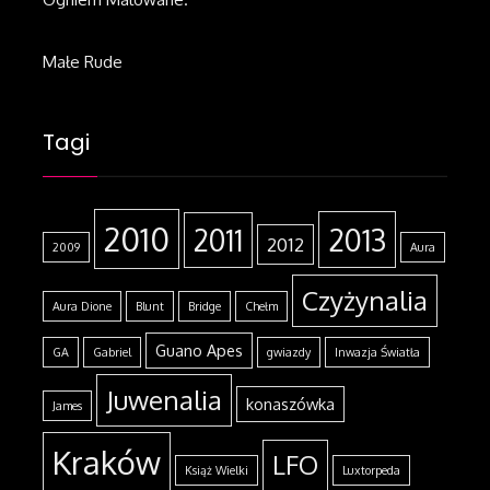
Małe Rude
Tagi
2010
2013
2011
2012
2009
Aura
Czyżynalia
Aura Dione
Blunt
Bridge
Chełm
Guano Apes
GA
Gabriel
gwiazdy
Inwazja Światła
Juwenalia
konaszówka
James
Kraków
LFO
Książ Wielki
Luxtorpeda