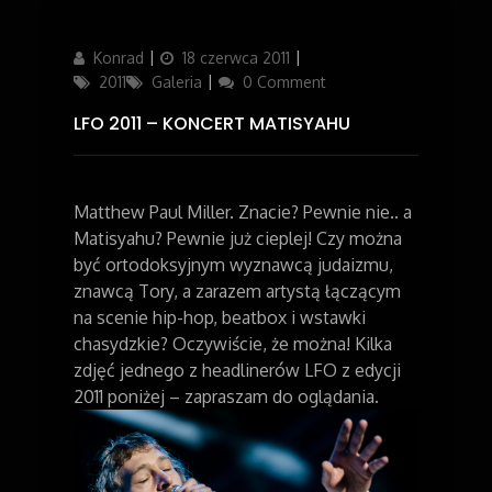
Author
Konrad
Updated
18 czerwca 2011
Categories
on
2011
Galeria
0 Comment
LFO 2011 – KONCERT MATISYAHU
Matthew Paul Miller. Znacie? Pewnie nie.. a
Matisyahu? Pewnie już cieplej!
Czy można
być ortodoksyjnym wyznawcą judaizmu,
znawcą Tory, a zarazem artystą łączącym
na scenie hip-hop, beatbox i wstawki
chasydzkie? Oczywiście, że można! Kilka
zdjęć jednego z headlinerów LFO z edycji
2011 poniżej – zapraszam do oglądania.