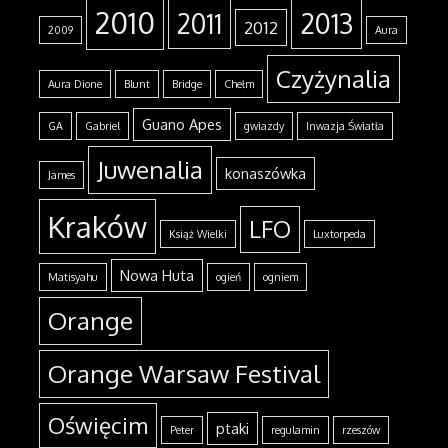
2010
2013
2011
2012
2009
Aura
Czyżynalia
Aura Dione
Blunt
Bridge
Chełm
Guano Apes
GA
Gabriel
gwiazdy
Inwazja Światła
Juwenalia
konaszówka
James
Kraków
LFO
Książ Wielki
Luxtorpeda
Nowa Huta
Matisyahu
ogień
ogniem
Orange
Orange Warsaw Festival
Oświęcim
ptaki
Peter
regulamin
rzeszów