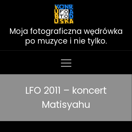
Skip
to
Content
Moja fotograficzna wędrówka
po muzyce i nie tylko.
LFO 2011 – koncert
Matisyahu