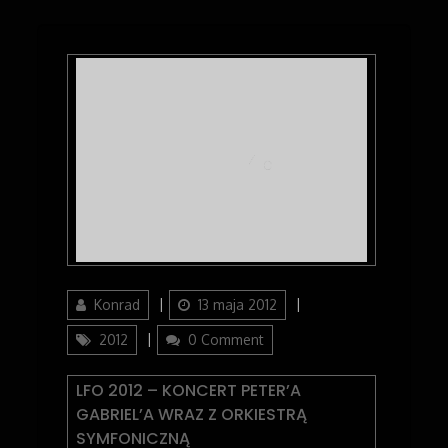
Author
Updated
Categories
Konrad
13 maja 2012
on
2012
0 Comment
LFO 2012 – KONCERT PETER’A
GABRIEL’A WRAZ Z ORKIESTRĄ
SYMFONICZNĄ