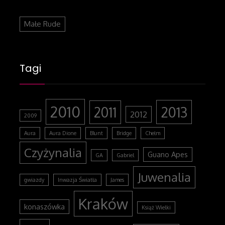
Małe Rude
Tagi
2010
2013
2011
2012
2009
Aura
Aura Dione
Blunt
Bridge
Chełm
Czyżynalia
Guano Apes
GA
Gabriel
Juwenalia
gwiazdy
Inwazja Światła
James
Kraków
konaszówka
Książ Wielki