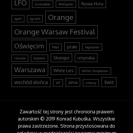
LFO
Nowa Huta
Luxtorpeda
Matisyahu
Orange
ogień
ogniem
Orange Warsaw Festival
Oświęcim
ptaki
Peter
regulamin
Skangur
ursynalia
rzeszów
Sabaton
Warszawa
White Lies
Within Temptation
wschód słońca
świt
zima
WT
zmiany
Zawartość tej strony jest chroniona prawem
autorskim © 2019 Konrad Kubuśka. Wszystkie
prawa zastrzeżone. Strona przystosowana do