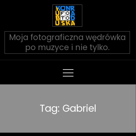
Skip
to
Content
Moja fotograficzna wędrówka
po muzyce i nie tylko.
Tag: Gabriel