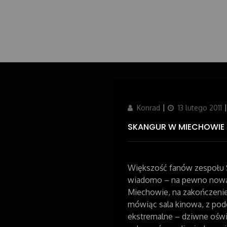
Author
Konrad
Updated
13 lutego 2011
on
SKANGUR W MIECHOWIE
Większość fanów zespołu S
wiadomo – na pewno nową 
Miechowie, na zakończenie 
mówiąc sala kinowa, z pod
ekstremalne – dziwne oświe