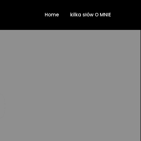
Home
kilka słów O MNIE
e