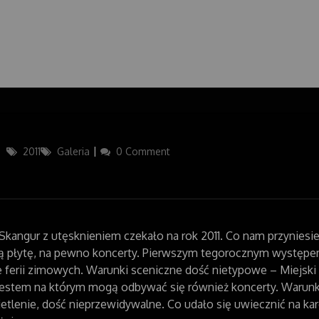
Categories
2011
Galeria
0 Comment
kangur z utęsknieniem czekało na rok 2011.
Co nam przyniesie
płytę, na pewno koncerty. Pierwszym tegorocznym występem
ferii zimowych. Warunki sceniczne dość nietypowe – Miejski 
estem na którym mogą odbywać się również koncerty. Warunk
tlenie, dość nieprzewidywalne. Co udało się uwiecznić na ka